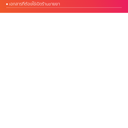
เอกสารที่ต้องใช้เปิดร้านขายยา
CW Software โปรแกรมร้านยา พัฒนาโดยเภสัชกร
ผู้มีประสบการณ์บริหารร้านยากว่า 50 ปี
เปิดบริการทุกวัน 09.00 - 18.00 น.
สำนักงานใหญ่ :
Google Map คลิก
Contact
:
@cwsoftware
:
081 411 8881