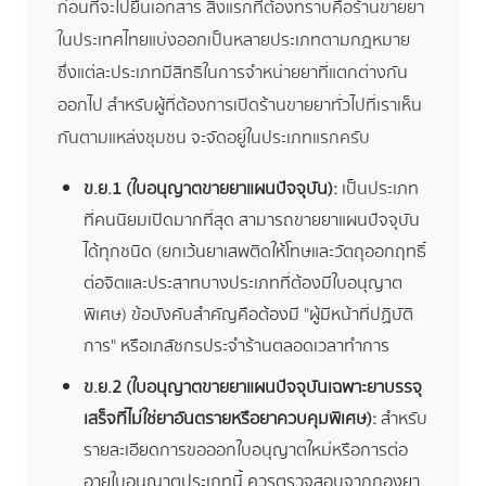
ก่อนที่จะไปยื่นเอกสาร สิ่งแรกที่ต้องทราบคือร้านขายยา
ในประเทศไทยแบ่งออกเป็นหลายประเภทตามกฎหมาย
ซึ่งแต่ละประเภทมีสิทธิในการจำหน่ายยาที่แตกต่างกัน
ออกไป สำหรับผู้ที่ต้องการเปิดร้านขายยาทั่วไปที่เราเห็น
กันตามแหล่งชุมชน จะจัดอยู่ในประเภทแรกครับ
ข.ย.1 (ใบอนุญาตขายยาแผนปัจจุบัน):
เป็นประเภท
ที่คนนิยมเปิดมากที่สุด สามารถขายยาแผนปัจจุบัน
ได้ทุกชนิด (ยกเว้นยาเสพติดให้โทษและวัตถุออกฤทธิ์
ต่อจิตและประสาทบางประเภทที่ต้องมีใบอนุญาต
พิเศษ) ข้อบังคับสำคัญคือต้องมี "ผู้มีหน้าที่ปฏิบัติ
การ" หรือเภสัชกรประจำร้านตลอดเวลาทำการ
ข.ย.2 (ใบอนุญาตขายยาแผนปัจจุบันเฉพาะยาบรรจุ
เสร็จที่ไม่ใช่ยาอันตรายหรือยาควบคุมพิเศษ):
สำหรับ
รายละเอียดการขอออกใบอนุญาตใหม่หรือการต่อ
อายุใบอนุญาตประเภทนี้ ควรตรวจสอบจากกองยา